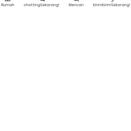
Rumah
chattingSekarang!
Mencari
KirimKirimSekarang!
ALAMAT
Jalan Hexu, Sino-Singapore Tianjin Eco-City, Kawasan
Baru Binhai, Kota Tianjin, Tiongkok. 300467
E-MAIL
tianjinlatino@gmail.com
TELEPON
+86-22-65616307