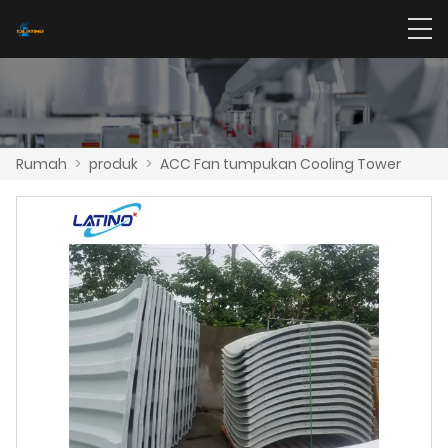
Rumah
>
produk
>
ACC Fan tumpukan Cooling Tower