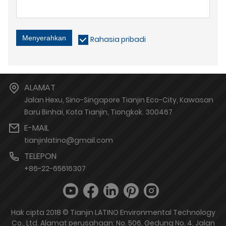
Menyerahkan
Rahasia pribadi
ALAMAT
Jalan Hexu, Sino-Singapore Tianjin Eco-City, Kawasan
Baru Binhai, Kota Tianjin, Tiongkok. 300467
E-MAIL
tianjinlatino@gmail.com
TELEPON
+86-22-65616307
Hak cipta 2018 © Tianjin LATINO Environmental Technology
Co., Ltd. Alamat perusahaan: No. 506, Gedung No. 4, Jalan