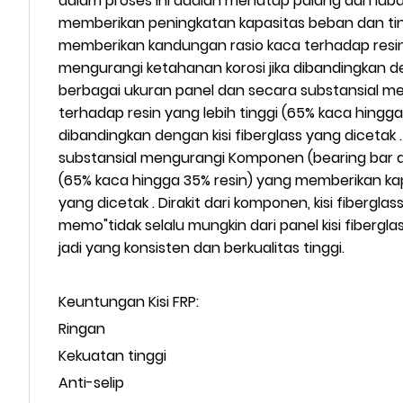
dalam proses ini adalah menutup palang dan lubang
memberikan peningkatan kapasitas beban dan ting
memberikan kandungan rasio kaca terhadap resin
mengurangi ketahanan korosi jika dibandingkan den
berbagai ukuran panel dan secara substansial me
terhadap resin yang lebih tinggi (65% kaca hing
dibandingkan dengan kisi fiberglass yang dicetak 
substansial mengurangi Komponen (bearing bar da
(65% kaca hingga 35% resin) yang memberikan kap
yang dicetak . Dirakit dari komponen, kisi fiber
memo"tidak selalu mungkin dari panel kisi fibergla
jadi yang konsisten dan berkualitas tinggi.
Keuntungan Kisi FRP:
Ringan
Kekuatan tinggi
Anti-selip