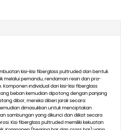
mbuatan kisi-kisi fiberglass pultruded dan bentuk
arik melalui pemandu, rendaman resin dan pra-
mponen individual dari kisi-kisi fiberglass
Batang beban kemudian dipotong dengan panjang
atang dibor, mereka diberi jarak secara
ci kemudian dimasukkan untuk menciptakan
n sambungan yang dikunci dan diikat secara
i. Kisi fiberglass pultruded memiliki kekuatan
ik. Komponen (bearing bar dan cross bar) yang