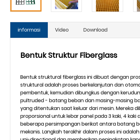
informasi
Video
Download
Bentuk Struktur Fiberglass
Bentuk struktural fiberglass ini dibuat dengan pr
struktural adalah proses berkelanjutan dan otoma
pembentuk, kemudian dibungkus dengan kerudung si
pultruded - batang beban dan masing-masing bag
yang ditentukan saat keluar dari mesin. Mereka dib
proporsional untuk lebar panel pada 3 kaki, 4 ka
beberapa persimpangan berikat antara batang b
mekanis. Langkah terakhir dalam proses ini adalah
uni-directional dan memberikan peningkatan kapa