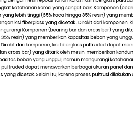
 dengan resin epoksi tahan korosi. Kisi fiberglass pultrud
kat ketahanan korosi yang sangat baik. Komponen (bearing
 yang lebih tinggi (65% kaca hingga 35% resin) yang mem
gan kisi fiberglass yang dicetak . Dirakit dari komponen, 
ngurangi Komponen (bearing bar dan cross bar) yang dita
ga 35% resin) yang memberikan kapasitas beban yang unggu
. Dirakit dari komponen, kisi fiberglass pultruded dapat 
n cross bar) yang ditarik oleh mesin, memberikan kandung
asitas beban yang unggul, namun mengurangi ketahanan ko
glass pultruded dapat menawarkan berbagai ukuran panel d
ss yang dicetak. Selain itu, karena proses pultrusi dilakuk