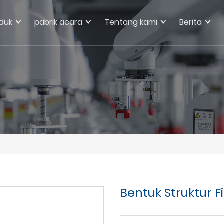
duk
pabrik acara
Tentang kami
Berita
Bentuk Struktur F