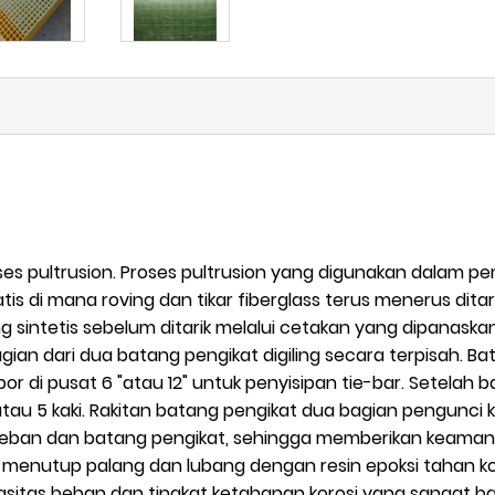
oses pultrusion. Proses pultrusion yang digunakan dalam pe
tis di mana roving dan tikar fiberglass terus menerus dit
ntetis sebelum ditarik melalui cetakan yang dipanaskan. Ko
ian dari dua batang pengikat digiling secara terpisah. 
or di pusat 6 "atau 12" untuk penyisipan tie-bar. Setelah b
ki atau 5 kaki. Rakitan batang pengikat dua bagian pengun
eban dan batang pengikat, sehingga memberikan keamana
 menutup palang dan lubang dengan resin epoksi tahan koros
sitas beban dan tingkat ketahanan korosi yang sangat ba