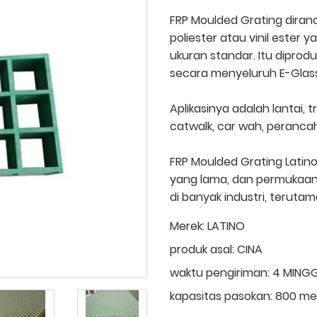
FRP Moulded Grating diranca
poliester atau vinil ester 
ukuran standar. Itu diprod
secara menyeluruh E-Glass
Aplikasinya adalah lantai, 
catwalk, car wah, perancah,
FRP Moulded Grating Latino 
yang lama, dan permukaan at
di banyak industri, teruta
Merek:
LATINO
produk asal:
CINA
waktu pengiriman:
4 MING
kapasitas pasokan:
800 met