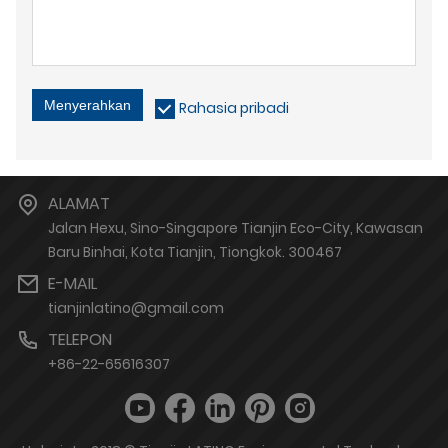
Menyerahkan
Rahasia pribadi
ALAMAT
Jalan Hexu, Sino-Singapore Tianjin Eco-City, Kawasan
Baru Binhai, Kota Tianjin, Tiongkok. 300467
E-MAIL
tianjinlatino@gmail.com
TELEPON
+86-22-65616307