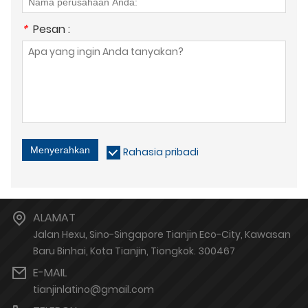
*
Pesan :
Menyerahkan
Rahasia pribadi
ALAMAT
Jalan Hexu, Sino-Singapore Tianjin Eco-City, Kawasan
Baru Binhai, Kota Tianjin, Tiongkok. 300467
E-MAIL
tianjinlatino@gmail.com