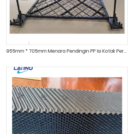
955mm * 705mm Menara Pendingin PP Isi Kotak Percikan