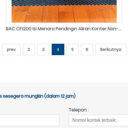
BAC CF1200 Isi Menara Pendingin Aliran Konter Non-Terpaku Tipe Baru
prev
2
3
4
5
6
Berikutnya
 sesegera mungkin (dalam 12 jam)
Telepon :