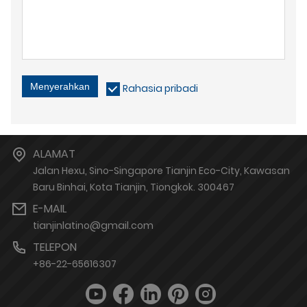
Menyerahkan
Rahasia pribadi
ALAMAT
Jalan Hexu, Sino-Singapore Tianjin Eco-City, Kawasan
Baru Binhai, Kota Tianjin, Tiongkok. 300467
E-MAIL
tianjinlatino@gmail.com
TELEPON
+86-22-65616307