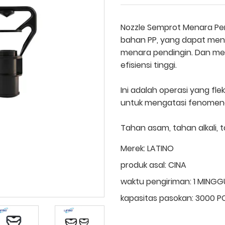
Nozzle Semprot Menara Pend
bahan PP, yang dapat mend
menara pendingin. Dan memi
efisiensi tinggi.
Ini adalah operasi yang fle
untuk mengatasi fenomena
Tahan asam, tahan alkali, ta
Merek:
LATINO
produk asal:
CINA
waktu pengiriman:
1 MINGG
kapasitas pasokan:
3000 P