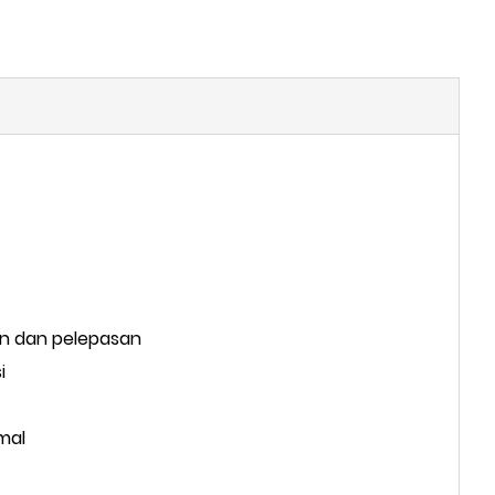
an dan pelepasan
i
mal