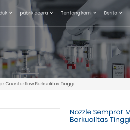
duk
pabrik acara
Tentang kami
Berita
n Counterflow Berkualitas Tinggi
Nozzle Semprot 
Berkualitas Tingg